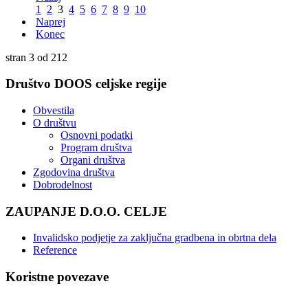
1
2
3
4
5
6
7
8
9
10
Naprej
Konec
stran 3 od 212
Društvo
DOOS celjske regije
Obvestila
O društvu
Osnovni podatki
Program društva
Organi društva
Zgodovina društva
Dobrodelnost
ZAUPANJE
D.O.O. CELJE
Invalidsko podjetje za zaključna gradbena in obrtna dela
Reference
Koristne
povezave
Zveza društev gluhih in naglušnih Slovenije (Spletna TV)