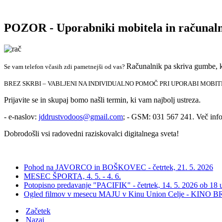
POZOR - Uporabniki mobitela in računal
Računalnik pa skriva gumbe, k
Se vam telefon včasih zdi pametnejši od vas?
BREZ SKRBI – VABLJENI NA INDIVIDUALNO POMOČ PRI UPORABI MOBI
Prijavite se in skupaj bomo našli termin, ki vam najbolj ustreza.
- e-naslov:
jddrustvodoos@gmail.com
; - GSM: 031 567 241. Več info
Dobrodošli vsi radovedni raziskovalci digitalnega sveta!
Pohod na JAVORCO in BOŠKOVEC - četrtek, 21. 5. 2026
MESEC ŠPORTA, 4. 5. - 4. 6.
Potopisno predavanje "PACIFIK" - četrtek, 14. 5. 2026 ob 18 u
Ogled filmov v mesecu MAJU v Kinu Union Celje - KINO
Začetek
Nazaj