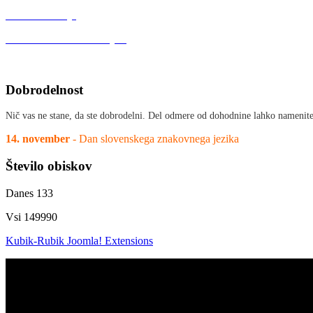
MDGN Velenje
MDGN Slovenske Konjice
Dobrodelnost
Nič vas ne stane, da ste dobrodelni. Del odmere od dohodnine lahko namenit
14. november
- Dan slovenskega znakovnega jezika
Število
obiskov
Danes
133
Vsi
149990
Kubik-Rubik Joomla! Extensions