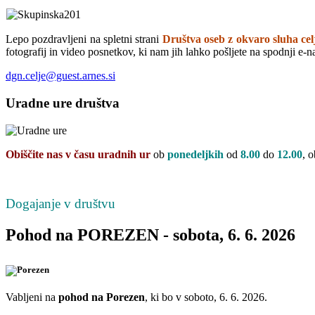
Lepo pozdravljeni na spletni strani
Društva oseb z okvaro sluha celj
fotografij in video posnetkov, ki nam jih lahko pošljete na spodnji e-n
dgn.celje@guest.arnes.si
Uradne
ure društva
Obiščite nas v času uradnih ur
ob
ponedeljkih
od
8.00
do
12.00
, o
Dogajanje v društvu
Pohod na POREZEN - sobota, 6. 6. 2026
Vabljeni na
pohod na Porezen
, ki bo v soboto, 6. 6. 2026.