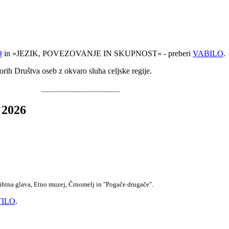
O
in »JEZIK, POVEZOVANJE IN SKUPNOST« - preberi
VABILO
.
orih Društva oseb z okvaro sluha celjske regije.
______________________
 2026
Brihtna glava, Etno muzej, Črnomelj in "Pogače drugače".
ILO
.