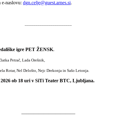
a e-naslovu:
dgn.celje@guest.arnes.si
.
______________________
ledališke igre PET ŽENSK
.
latka Petrač, Lada Orešnik,
ela Rotar, Nel Delošto, Nejc Drekonja in Sašo Letonja.
. 2026 ob 18 uri v SiTi Teater BTC, Ljubljana.
______________________