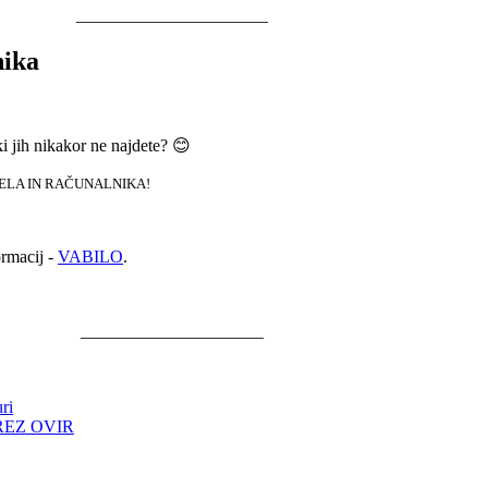
______________________
nika
i jih nikakor ne najdete? 😊
TELA IN RAČUNALNIKA!
rmacij -
VABILO
.
_____________________
ri
 BREZ OVIR