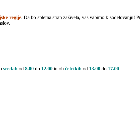
ske regije
. Da bo spletna stran zaživela, vas vabimo k sodelovanju! P
aslov.
b
sredah
od
8.00
do
12.00
in ob
četrtkih
od
13
.00
do
17.00
.