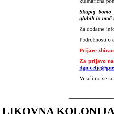
kulinarična pon
Skupaj bomo p
gluhih in moč 
Za dodatne inf
Podrobnosti o 
Prijave zbira
Za prijavo na
dgn.celje@gues
Veselimo se sr
__________
LIKOVNA KOLONIJA 202