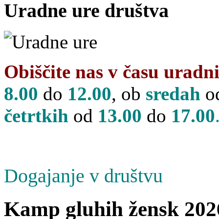
Uradne
ure društva
Obiščite nas v času uradn
8.00
do
12.00
, ob
sredah
o
četrtkih
od
13
.00
do
17.00
Dogajanje v društvu
Kamp gluhih žensk 202