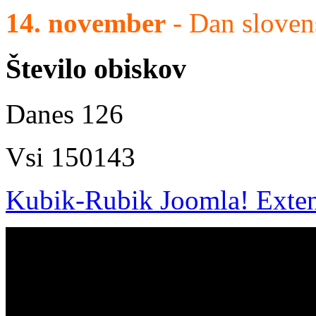
14. november
- Dan sloven
Število
obiskov
Danes
126
Vsi
150143
Kubik-Rubik Joomla! Exten