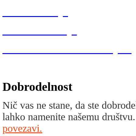
DGN Posavja
MDGN Velenje
MDGN Slovenske Konjice
Dobrodelnost
Nič vas ne stane, da ste dobrod
lahko namenite našemu društvu
povezavi.