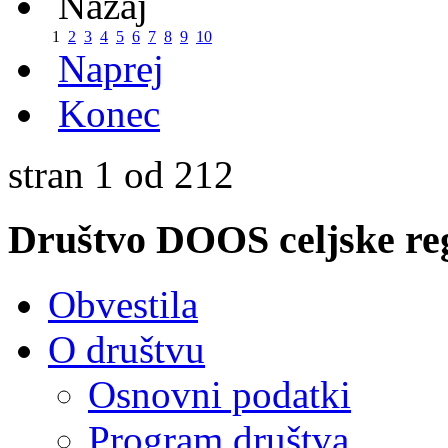
Nazaj
1
2
3
4
5
6
7
8
9
10
Naprej
Konec
stran 1 od 212
Društvo
DOOS celjske reg
Obvestila
O društvu
Osnovni podatki
Program društva