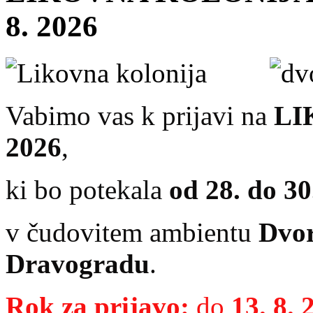
8. 2026
Vabimo vas k prijavi na
LI
2026
,
ki bo potekala
od 28. do 30
v čudovitem ambientu
Dvor
Dravogradu
.
Rok za prijavo:
do
13. 8. 