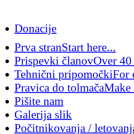
Donacije
Prva stran
Start here...
Prispevki članov
Over 40 
Tehnični pripomočki
For 
Pravica do tolmača
Make i
Pišite nam
Galerija slik
Počitnikovanja / letovanj